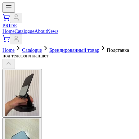
PRIDE
Home
Catalogue
About
News
Home
Catalogue
Брендированный товар
Подставка
под телефон/планшет