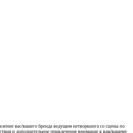
авление вас/вашего бренда ведущим нетворкинга со сцены по
утствия и дополнительное привлечение внимание к вам/вашему