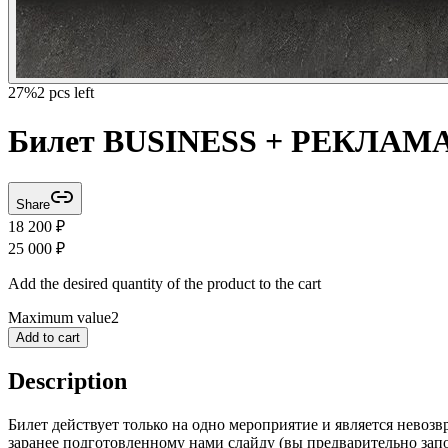
27
%
2 pcs left
Билет BUSINESS + РЕКЛАМ
Share
18 200
₽
25 000
₽
Add the desired quantity of the product to the cart
Maximum value
2
Add to cart
Description
Билет действует только на одно мероприятие и является невоз
заранее подготовленному нами слайду (вы предварительно зап