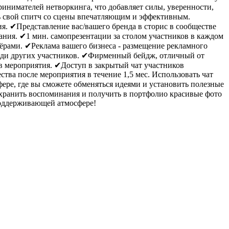
ринимателей нетворкинга, что добавляет силы, уверенности,
ть свой спитч со сцены впечатляющим и эффективным.
. ✔Представление вас/вашего бренда в сторис в сообществе
ния. ✔1 мин. самопрезентации за столом участников в каждом
ёрами. ✔Реклама вашего бизнеса - размещение рекламного
реди других участников. ✔Фирменный бейдж, отличный от
в мероприятия. ✔Доступ в закрытый чат участников
тва после мероприятия в течение 1,5 мес. Использовать чат
ре, где вы сможете обменяться идеями и установить полезные
охранить воспоминания и получить в портфолио красивые фото
поддерживающей атмосфере!