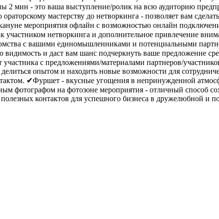
ны 2 мин - это ваша выступление/ролик на всю аудиторию предп
 ораторскому мастерству до нетворкинга - позволяет вам сдела
кануне мероприятия офлайн с возможностью онлайн подключения
к участником нетворкинга и дополнительное привлечение внима
накомства с вашими единомышленниками и потенциальными партн
ую видимость и даст вам шанс подчеркнуть ваше предложение с
ет участника с предложениями/материалами партнеров/участнико
делиться опытом и находить новые возможности для сотрудничес
тактом. ✔Фуршет - вкусные угощения в непринужденной атмосфе
ьным фотографом на фотозоне мероприятия - отличный способ с
ть полезных контактов для успешного бизнеса в дружелюбной и 